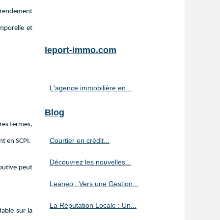
e rendement
mporelle et
leport-immo.com
L'agence immobilière en...
Blog
res termes,
Courtier en crédit...
nt en SCPI.
Découvrez les nouvelles...
ibutive peut
Leaneo : Vers une Gestion...
La Réputation Locale : Un...
iable sur la