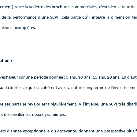
dement) reste la vedette des brochures commerciales, c’est bien le taux d
e de la performance d’une SCPI. Cela parce qu’il intègre la dimension te
 valeurs incomplètes.
ution ?
estisseur sur une période donnée : 5 ans, 10 ans, 15 ans, 20 ans. En d’aut
ur la durée, ce qui est cohérent avec la nature long terme de l’investisseme
que ses parts se revalorisent régulièrement. À l’inverse, une SCPI très distr
met de concilier ces deux dynamiques.
 effets d’année exceptionnelle ou décevante, donnant une perspective plus f