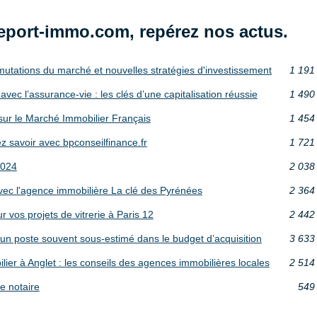
eport-immo.com, repérez nos actus.
mutations du marché et nouvelles stratégies d'investissement
1 191
vec l’assurance-vie : les clés d’une capitalisation réussie
1 490
sur le Marché Immobilier Français
1 454
 savoir avec bpconseilfinance.fr
1 721
2024
2 038
avec l'agence immobilière La clé des Pyrénées
2 364
 vos projets de vitrerie à Paris 12
2 442
s, un poste souvent sous-estimé dans le budget d’acquisition
3 633
er à Anglet : les conseils des agences immobilières locales
2 514
e notaire
549 