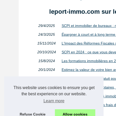
leport-immo.com sur l
29/4/2025
SCPI et immobilier de bureaux : 
24/3/2025
Épargner à court et à long terme a
15/11/2024
L'Impact des Réformes Fiscales 
20/10/2024
SCPI en 2024 : ce que vous devez
15/8/2024
Les formations immobilières en 
20/1/2024
Estimez la valeur de votre bien 
28/11/2023
Demandez votre devis gratuit pour
16/8/2023
Immobilier : les frais de notaire
This website uses cookies to ensure you get
the best experience on our website.
03/6/2023
Les tendances du marché immobili
Learn more
29/4/2023
Comprendre et réduire les frais d
Refuse Cookie
Allow cookies