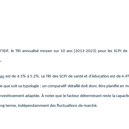
l’IEIF, le TRI annualisé moyen sur 10 ans (2013-2023) pour les SCPI d
s.
eau
est de 4.5% à 5.2%. Le TRI des SCPI de santé et d’éducation est de 4.4
lle que soit sa typologie : un comparatif détaillé doit donc être planifié e
nvestissement adaptée. À noter que le facteur déterminant reste la capacit
 le long terme, indépendamment des fluctuations de marché.