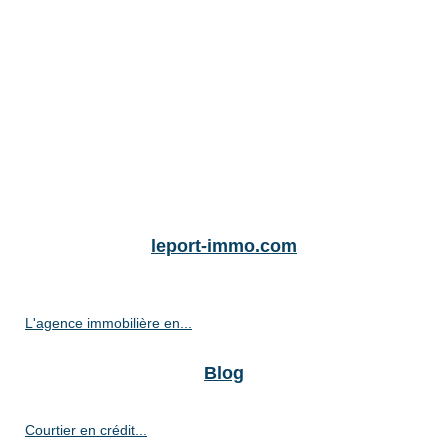
leport-immo.com
L'agence immobilière en...
Blog
Courtier en crédit...