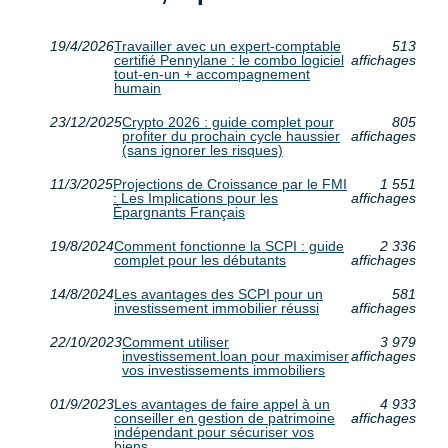
19/4/2026
Travailler avec un expert-comptable
513
certifié Pennylane : le combo logiciel
affichages
tout-en-un + accompagnement
humain
23/12/2025
Crypto 2026 : guide complet pour
805
profiter du prochain cycle haussier
affichages
(sans ignorer les risques)
11/3/2025
Projections de Croissance par le FMI
1 551
: Les Implications pour les
affichages
Épargnants Français
19/8/2024
Comment fonctionne la SCPI : guide
2 336
complet pour les débutants
affichages
14/8/2024
Les avantages des SCPI pour un
581
investissement immobilier réussi
affichages
22/10/2023
Comment utiliser
3 979
investissement.loan pour maximiser
affichages
vos investissements immobiliers
01/9/2023
Les avantages de faire appel à un
4 933
conseiller en gestion de patrimoine
affichages
indépendant pour sécuriser vos
biens