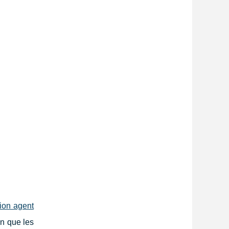
ion agent
in que les