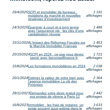
29/4/2025
SCPI et immobilier de bureaux :
1 191
mutations du marché et nouvelles
affichages
stratégies d'investissement
24/3/2025
Épargner à court et à long terme
1 489
avec l’assurance-vie : les clés d’une
affichages
capitalisation réussie
15/11/2024
L'Impact des Réformes Fiscales sur
1 453
le Marché Immobilier Français
affichages
20/10/2024
SCPI en 2024 : ce que vous devez
1 721
savoir avec bpconseilfinance.fr
affichages
15/8/2024
Les formations immobilières en 2024
2 038
affichages
20/1/2024
Estimez la valeur de votre bien avec
2 364
l'agence immobilière La clé des
affichages
Pyrénées
28/11/2023
Demandez votre devis gratuit pour
2 442
vos projets de vitrerie à Paris 12
affichages
16/8/2023
Immobilier : les frais de notaires, un
3 633
poste souvent sous-estimé dans le
affichages