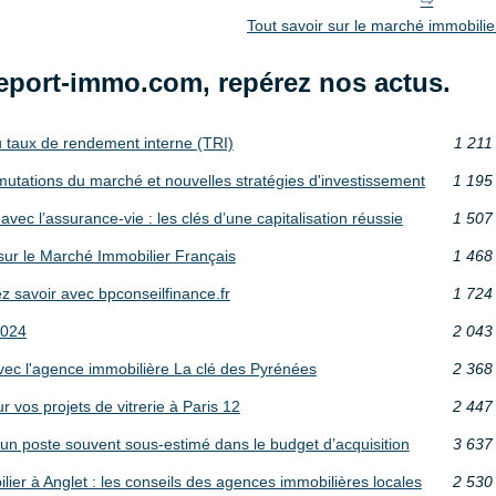
Tout savoir sur le marché immobilie
eport-immo.com, repérez nos actus.
u taux de rendement interne (TRI)
1 211
mutations du marché et nouvelles stratégies d'investissement
1 195
vec l’assurance-vie : les clés d’une capitalisation réussie
1 507
sur le Marché Immobilier Français
1 468
 savoir avec bpconseilfinance.fr
1 724
2024
2 043
avec l'agence immobilière La clé des Pyrénées
2 368
 vos projets de vitrerie à Paris 12
2 447
s, un poste souvent sous-estimé dans le budget d’acquisition
3 637
er à Anglet : les conseils des agences immobilières locales
2 530