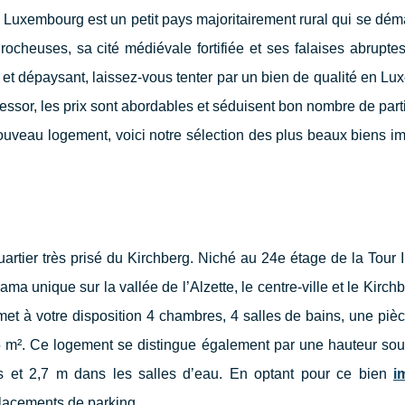
le Luxembourg est un petit pays majoritairement rural qui se dé
rocheuses, sa cité médiévale fortifiée et ses falaises abrupte
et dépaysant, laissez-vous tenter par un bien de qualité en L
essor, les prix sont abordables et séduisent bon nombre de parti
nouveau logement, voici notre sélection des plus beaux biens i
g
rtier très prisé du Kirchberg. Niché au 24e étage de la Tour In
ma unique sur la vallée de l’Alzette, le centre-ville et le Kirch
et à votre disposition 4 chambres, 4 salles de bains, une pièc
5 m². Ce logement se distingue également par une hauteur sou
 et 2,7 m dans les salles d’eau. En optant pour ce bien
i
placements de parking.