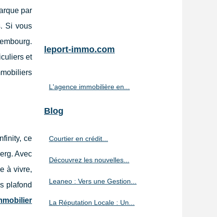
marque par
s. Si vous
uxembourg.
leport-immo.com
culiers et
mmobiliers
L'agence immobilière en...
Blog
finity, ce
Courtier en crédit...
berg. Avec
Découvrez les nouvelles...
e à vivre,
Leaneo : Vers une Gestion...
s plafond
mmobilier
La Réputation Locale : Un...