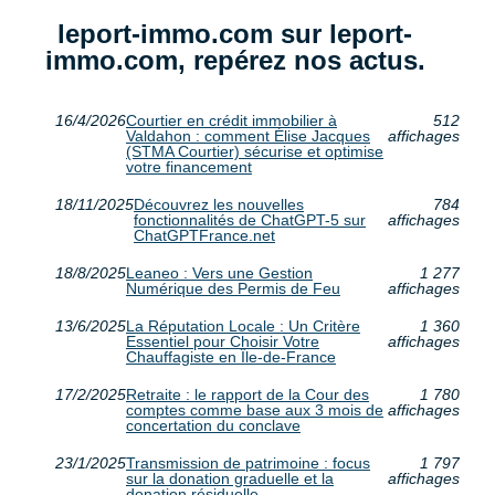
leport-immo.com sur leport-
immo.com, repérez nos actus.
16/4/2026
Courtier en crédit immobilier à
512
Valdahon : comment Élise Jacques
affichages
(STMA Courtier) sécurise et optimise
votre financement
18/11/2025
Découvrez les nouvelles
784
fonctionnalités de ChatGPT-5 sur
affichages
ChatGPTFrance.net
18/8/2025
Leaneo : Vers une Gestion
1 277
Numérique des Permis de Feu
affichages
13/6/2025
La Réputation Locale : Un Critère
1 360
Essentiel pour Choisir Votre
affichages
Chauffagiste en Île-de-France
17/2/2025
Retraite : le rapport de la Cour des
1 780
comptes comme base aux 3 mois de
affichages
concertation du conclave
23/1/2025
Transmission de patrimoine : focus
1 797
sur la donation graduelle et la
affichages
donation résiduelle